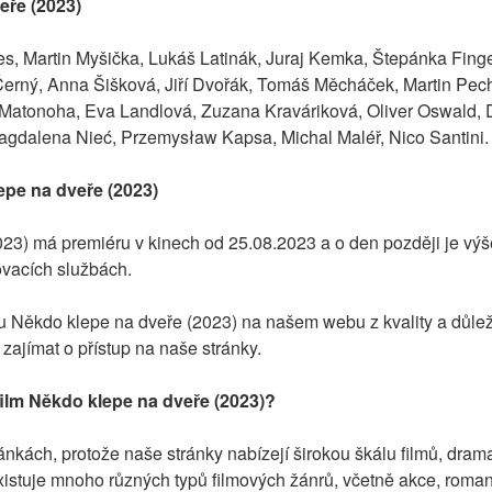
eře (2023)
s, Martin Myšička, Lukáš Latinák, Juraj Kemka, Štepánka Finge
Černý, Anna Šišková, Jiří Dvořák, Tomáš Měcháček, Martin Pech
atonoha, Eva Landlová, Zuzana Kraváriková, Oliver Oswald, Da
gdalena Nieć, Przemysław Kapsa, Michal Maléř, Nico Santini.
pe na dveře (2023)
23) má premiéru v kinech od 25.08.2023 a o den později je vý
vacích službách.
mu Někdo klepe na dveře (2023) na našem webu z kvality a důlež
zajímat o přístup na naše stránky.
ilm Někdo klepe na dveře (2023)?
nkách, protože naše stránky nabízejí širokou škálu filmů, dramat 
xistuje mnoho různých typů filmových žánrů, včetně akce, romantik