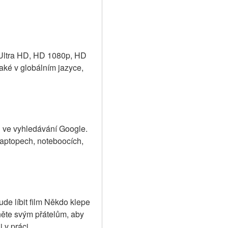
 Ultra HD, HD 1080p, HD 
ké v globálním jazyce, 
j ve vyhledávání Google. 
aptopech, noteboocích, 
de líbit film Někdo klepe 
něte svým přátelům, aby 
 v práci.