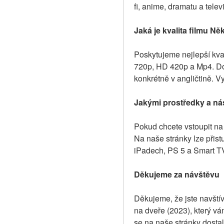
fi, anime, dramatu a tele
Jaká je kvalita filmu Ně
Poskytujeme nejlepší kval
720p, HD 420p a Mp4. Dos
konkrétně v angličtině. V
Jakými prostředky a nás
Pokud chcete vstoupit na 
Na naše stránky lze přist
iPadech, PS 5 a Smart TV,
Děkujeme za návštěvu
Děkujeme, že jste navštív
na dveře (2023), který vá
se na naše stránky dostal