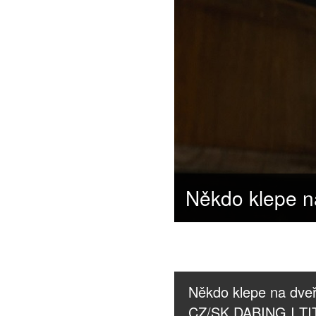
Někdo klepe na dveř
CZ/SK DABING I T