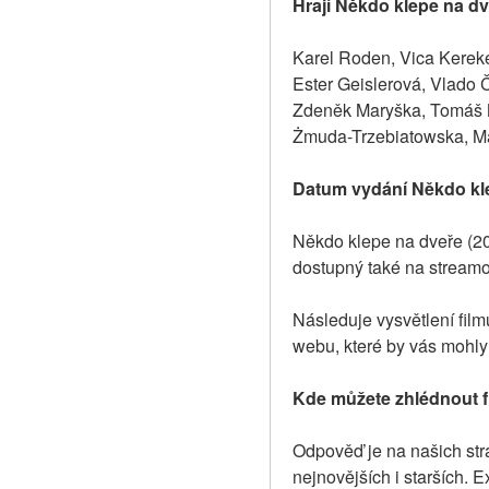
Hrají Někdo klepe na dv
Karel Roden, Vica Kereke
Ester Geislerová, Vlado 
Zdeněk Maryška, Tomáš M
Żmuda-Trzebiatowska, Ma
Datum vydání Někdo kle
Někdo klepe na dveře (20
dostupný také na streamo
Následuje vysvětlení fil
webu, které by vás mohly 
Kde můžete zhlédnout f
Odpověď je na našich strá
nejnovějších i starších. E