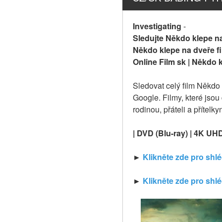
Investigating
-
Sledujte Někdo klepe na
Někdo klepe na dveře fil
Online Film sk | Někdo k
Sledovat celý film Někdo
Google. Filmy, které jsou
rodinou, přáteli a přítelk
| DVD (Blu-ray) | 4K UH
► 
Klikněte zde pro shl
► 
Klikněte zde pro shl