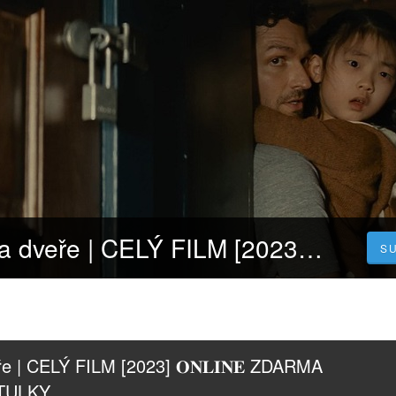
Někdo klepe na dveře | CELÝ FILM [2023] 𝐎𝐍𝐋𝐈𝐍𝐄 ZDARMA CZ/SK DABING I TITULKY
S
e | CELÝ FILM [2023] 𝐎𝐍𝐋𝐈𝐍𝐄 ZDARMA 
ITULKY