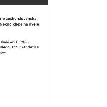
ine česko-slovenská | 
 Někdo klepe na dveře 
yhledávacím webu 
 sledovat o víkendech s 
ráce.