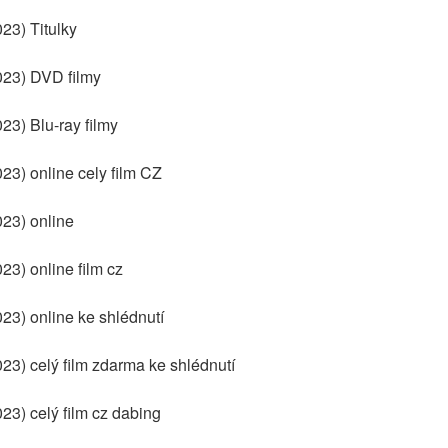
23) Titulky
023) DVD filmy
23) Blu-ray filmy
23) online cely film CZ
23) online
23) online film cz
23) online ke shlédnutí
23) celý film zdarma ke shlédnutí
23) celý film cz dabing