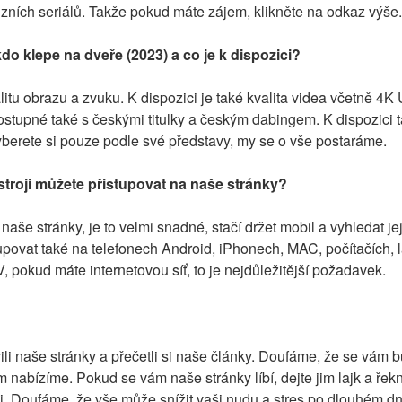
vizních seriálů. Takže pokud máte zájem, klikněte na odkaz výše.
kdo klepe na dveře (2023) a co je k dispozici?
itu obrazu a zvuku. K dispozici je také kvalita videa včetně 4K
tupné také s českými titulky a českým dabingem. K dispozici ta
yberete si pouze podle své představy, my se o vše postaráme.
troji můžete přistupovat na naše stránky?
naše stránky, je to velmi snadné, stačí držet mobil a vyhledat je
upovat také na telefonech Android, iPhonech, MAC, počítačích, l
 pokud máte internetovou síť, to je nejdůležitější požadavek.
ili naše stránky a přečetli si naše články. Doufáme, že se vám bu
m nabízíme. Pokud se vám naše stránky líbí, dejte jim lajk a řek
i. Doufáme, že vše může snížit vaši nudu a stres po dlouhém dni