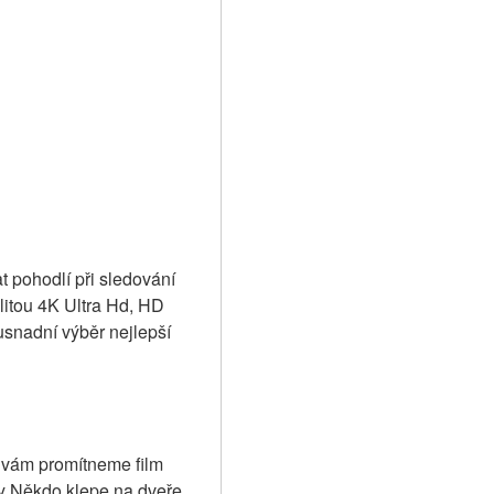
t pohodlí při sledování 
alitou 4K Ultra Hd, HD 
nadní výběr nejlepší 
e vám promítneme film 
y Někdo klepe na dveře 