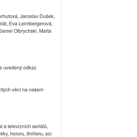
rhutová, Jaroslav Dušek, 
lát, Eva Leimbergerová, 
niel Olbrychski, Marta 
še uvedený odkaz 
itých věcí na našem 
a televizních seriálů, 
y, hororu, thrilleru, sci-