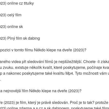
3) online cz titulky
23) celý film
23) online sk
23) Plný film sk dabing
ispozici v tomto filmu Někdo klepe na dveře (2023)?
ného videa při sledování filmů je nejdůležitější. Chcete -li získa
itu zvuku. existuje několik kvalit, které poskytujeme, počínaje kv
a nakonec poskytujeme také kvalitu Mp4. Tyto možnosti vám us
.
na nejnovější film Někdo klepe na dveře (2023)?
 (2023) je film, který je právě sledován. Proč je to tak? protož
23) online zdarma a s cz a sk dabingem. poskytujeme také film