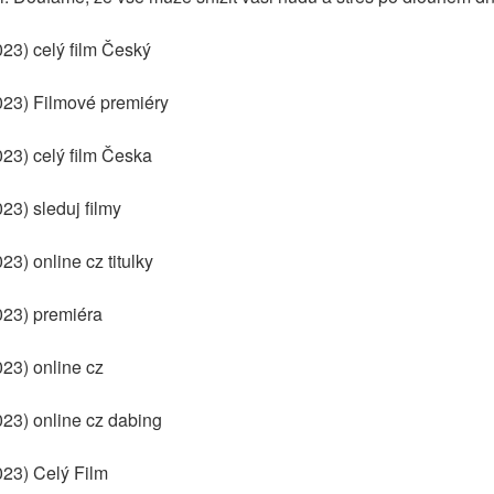
23) celý film Český
023) Filmové premiéry
23) celý film Česka
23) sleduj filmy
3) online cz titulky
023) premiéra
23) online cz
23) online cz dabing
023) Celý Film