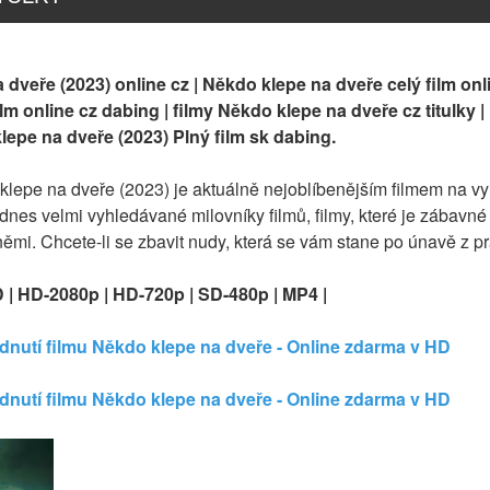
 dveře (2023) online cz | Někdo klepe na dveře celý film onl
m online cz dabing | filmy Někdo klepe na dveře cz titulky |
lepe na dveře (2023) Plný film sk dabing.
 klepe na dveře (2023) je aktuálně nejoblíbenějším filmem na v
 dnes velmi vyhledávané milovníky filmů, filmy, které je zábavné
yněmi. Chcete-li se zbavit nudy, která se vám stane po únavě z p
D | HD-2080p | HD-720p | SD-480p | MP4 |
édnutí filmu Někdo klepe na dveře - Online zdarma v HD
édnutí filmu Někdo klepe na dveře - Online zdarma v HD