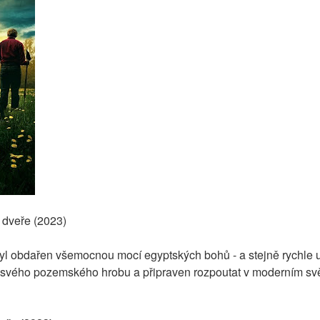
dveře (2023)
byl obdařen všemocnou mocí egyptských bohů - a stejně rychle u
 svého pozemského hrobu a připraven rozpoutat v moderním svě